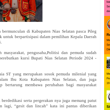
ba
Se
den
h bermunculan di Kabupaten Nias Selatan pasca Pileg
R
tik untuk berpartisipasi dalam pemilihan Kepala Daerah
Me
.
Se
Dik
oh
masyarakat, pengusaha,Politisi dan pemuda sudah
rebutkan kursi Bupati Nias Selatan Periode 2024 -
Laia ST yang merupakan sosok pemuda milenial yang
Me
Pe
dalam Ibu Kota Kabupaten Nias Selatan, dan juga
19
ap bertarung membawa perubahan bagi masyarakat
ni berdedikasi serta pergerakan nya juga memang patut
n lagi, “gesit dan lincah” kata ini pantas diberikan
S