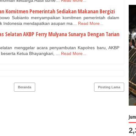
onomian keluarga.Hasil surve…
Read More...
an Komitmen Pemerintah Sediakan Makanan Bergizi
rabowo Subianto menyampaikan komitmen pemerintah dalam
ak Indonesia mendapatkan asupan ma…
Read More...
s Selatan AKBP Ferry Mulyana Sunarya Dengan Tarian
 Selatan menggelar acara penyambutan Kapolres baru, AKBP
, beserta Ketua Bhayangkari, …
Read More...
Beranda
Posting Lama
Jum
2,