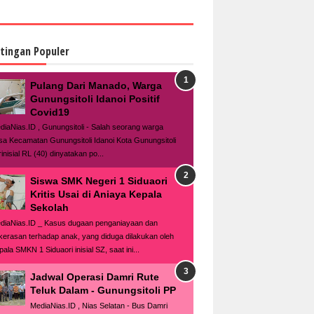
tingan Populer
Pulang Dari Manado, Warga
Gunungsitoli Idanoi Positif
Covid19
diaNias.ID , Gunungsitoli - Salah seorang warga
sa Kecamatan Gunungsitoli Idanoi Kota Gunungsitoli
inisial RL (40) dinyatakan po...
Siswa SMK Negeri 1 Siduaori
Kritis Usai di Aniaya Kepala
Sekolah
diaNias.ID _ Kasus dugaan penganiayaan dan
kerasan terhadap anak, yang diduga dilakukan oleh
ala SMKN 1 Siduaori inisial SZ, saat ini...
Jadwal Operasi Damri Rute
Teluk Dalam - Gunungsitoli PP
MediaNias.ID , Nias Selatan - Bus Damri