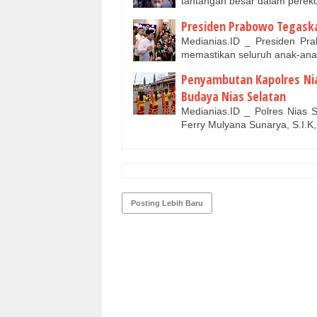
tantangan besar dalam perek
Presiden Prabowo Tegask
Medianias.ID _ Presiden P
memastikan seluruh anak-an
Penyambutan Kapolres Nia
Budaya Nias Selatan
Medianias.ID _ Polres Nias
Ferry Mulyana Sunarya, S.I.K
Posting Lebih Baru