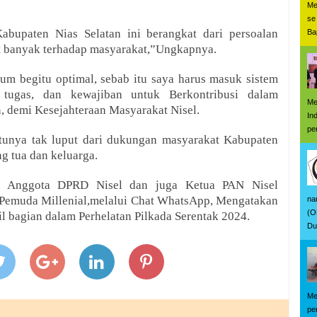
Me
se
abupaten Nias Selatan ini berangkat dari persoalan
Ba
t banyak terhadap masyarakat,”Ungkapnya.
lum begitu optimal, sebab itu saya harus masuk sistem
 tugas, dan kewajiban untuk Berkontribusi dalam
Me
 demi Kesejahteraan Masyarakat Nisel.
In
pe
entunya tak luput dari dukungan masyarakat Kabupaten
ng tua dan keluarga.
an Anggota DPRD Nisel dan juga Ketua PAN Nisel
Pemuda Millenial,melalui Chat WhatsApp, Mengatakan
na
(O
 bagian dalam Perhelatan Pilkada Serentak 2024.
Du
Me
pe