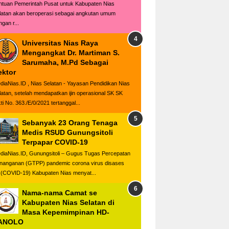
ntuan Pemerintah Pusat untuk Kabupaten Nias
latan akan beroperasi sebagai angkutan umum
gan r...
Universitas Nias Raya
Mengangkat Dr. Martiman S.
Sarumaha, M.Pd Sebagai
ektor
diaNias.ID , Nias Selatan - Yayasan Pendidikan Nias
latan, setelah mendapatkan ijin operasional SK SK
ti No. 363./E/0/2021 tertanggal...
Sebanyak 23 Orang Tenaga
Medis RSUD Gunungsitoli
Terpapar COVID-19
diaNias.ID, Gunungsitoli – Gugus Tugas Percepatan
nanganan (GTPP) pandemic corona virus disases
 (COVID-19) Kabupaten Nias menyat...
Nama-nama Camat se
Kabupaten Nias Selatan di
Masa Kepemimpinan HD-
ANOLO