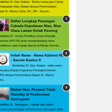
diaNias.ID. Nias Selatan - Berikut nama para Camat
 Kabupaten Nias Selatan dimasa Pemerintahan
pak Dr. Hilarius Duha. SH., MH - Sozano...
Daftar Lengkap Pasangan
Cakada Kepulauan Nias, Nias
Utara Lawan Kotak Kosong
diaNias.ID - Komisi Pemilihan Umum Republik
donesia (KPU RI) akan memperpanjang masa
ndaftaran calon kepala daerah di Pilkada Serenta...
Inilah Nama - Nama Kabinet HD
- Sanolo Eselon II
MediaNias.ID. Nias Selatan - Inilah nama -
ma para Kepala Organisasi Perangkat Daerah
PD) dimasa Pemerintahan Bapak Dr. Hilarius
ha....
Malam Hari, Perawat Tidak
Standby di Puskesmas
Idanogawo
diaNias.ID , Idanogawo - Hampir tiap malam,
rawat yang bertugas di Puskesmas Idanogawo tidak