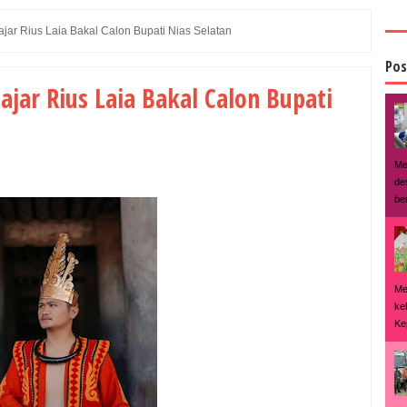
ajar Rius Laia Bakal Calon Bupati Nias Selatan
Pos
ajar Rius Laia Bakal Calon Bupati
Me
de
ber
Me
ke
Kep