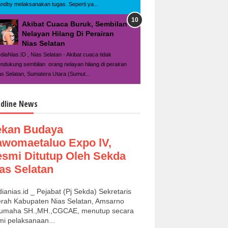
andby melaksanakan tugas. Seperti ya...
Akibat Cuaca Buruk, Sembilan
Nelayan Hilang Di Perairan
Nias Selatan
diaNias.ID , Nias Selatan - Akibat cuaca tidak
ndukung sembilan orang nelayan hilang di perairan
as Selatan, Sumatera Utara (Sumut...
dline News
ekan Budaya
womaetaluo Expo lV,
smi Ditutup Oleh Sekda
as Selatan
ianias.id _ Pejabat (Pj Sekda) Sekretaris
rah Kabupaten Nias Selatan, Amsarno
umaha SH.,MH.,CGCAE, menutup secara
mi pelaksanaan...