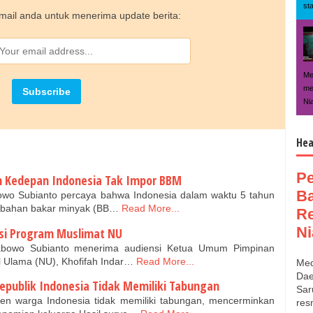
st
ail anda untuk menerima update berita:
Me
me
Ni
Hea
P
n Kedepan Indonesia Tak Impor BBM
Ba
owo Subianto percaya bahwa Indonesia dalam waktu 5 tahun
 bahan bakar minyak (BB…
Read More...
Re
Ni
si Program Muslimat NU
rabowo Subianto menerima audiensi Ketua Umum Pimpinan
l Ulama (NU), Khofifah Indar…
Read More...
Med
Dae
Republik Indonesia Tidak Memiliki Tabungan
Sar
sen warga Indonesia tidak memiliki tabungan, mencerminkan
res