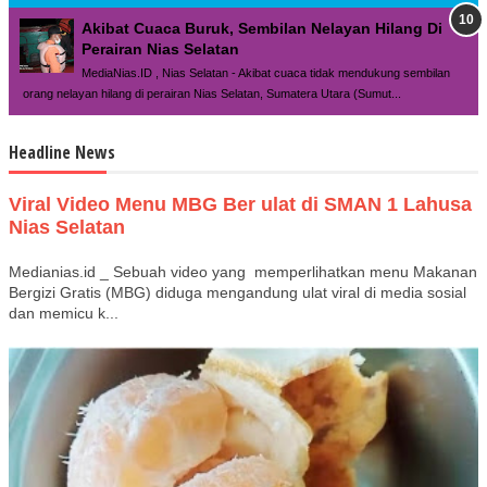
Akibat Cuaca Buruk, Sembilan Nelayan Hilang Di
Perairan Nias Selatan
MediaNias.ID , Nias Selatan - Akibat cuaca tidak mendukung sembilan
orang nelayan hilang di perairan Nias Selatan, Sumatera Utara (Sumut...
Headline News
Viral Video Menu MBG Ber ulat di SMAN 1 Lahusa
Nias Selatan
Medianias.id _ Sebuah video yang memperlihatkan menu Makanan
Bergizi Gratis (MBG) diduga mengandung ulat viral di media sosial
dan memicu k...