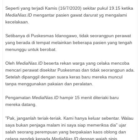
Seperti yang terjadi Kamis (16/7/2020) sekitar pukul 19.15 ketika
MediaNias.ID
mengantar pasien gawat darurat yg mengalami
kecelakaan.
Setibanya di Puskesmas Idanogawo, tidak seorangpun perawat
yang berada di tempat melainkan beberapa pasien yang tengah
menunggu untuk berobat.
Oleh
MediaNias.ID
beserta rekan warga yang celaka mencoba
mencari perawat disekitar Puskesmas dan tidak seorangpun ada.
Setelah dipanggil dengan suara keras baru mereka muncul
tanpa menggunakan pakaian dan peralatan.
Pengamatan
MediaNias.ID
hampir 15 menit diteriaki baru
mereka datang.
"Pak, janganlah teriak-teriak. Kami hanya keluar sebentar. Walau
saya bukan penjaga malam ini saya siap memeriksa dia" ujar
salah seorang perempuan yang berpakaian kaos oblong dan
celana pendek kepada
MediaNias.ID
dengan wajah sinis.