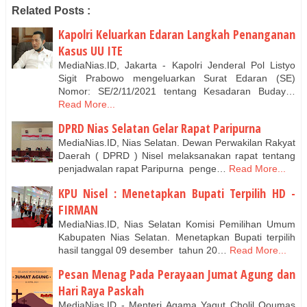
Related Posts :
Kapolri Keluarkan Edaran Langkah Penanganan
Kasus UU ITE
MediaNias.ID, Jakarta - Kapolri Jenderal Pol Listyo
Sigit Prabowo mengeluarkan Surat Edaran (SE)
Nomor: SE/2/11/2021 tentang Kesadaran Buday…
Read More...
DPRD Nias Selatan Gelar Rapat Paripurna
MediaNias.ID, Nias Selatan. Dewan Perwakilan Rakyat
Daerah ( DPRD ) Nisel melaksanakan rapat tentang
penjadwalan rapat Paripurna penge…
Read More...
KPU Nisel : Menetapkan Bupati Terpilih HD -
FIRMAN
MediaNias.ID, Nias Selatan Komisi Pemilihan Umum
Kabupaten Nias Selatan. Menetapkan Bupati terpilih
hasil tanggal 09 desember tahun 20…
Read More...
Pesan Menag Pada Perayaan Jumat Agung dan
Hari Raya Paskah
MediaNias.ID - Menteri Agama Yaqut Cholil Qoumas