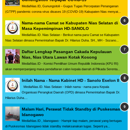
MediaNias.ID, Gunungsitoli – Gugus Tugas Percepatan Penanganan
(GTPP) pandemic corona virus disases 19 (COVID-19) Kabupaten Nias menyat...
Nama-nama Camat se Kabupaten Nias Selatan di
Masa Kepemimpinan HD-SANOLO
MediaNias.ID. Nias Selatan - Berikut nama para Camat se Kabupaten
Nias Selatan dimasa Pemerintahan Bapak Dr. Hilarius Duha. SH., MH - Sozano...
Daftar Lengkap Pasangan Cakada Kepulauan
Nias, Nias Utara Lawan Kotak Kosong
MediaNias.ID - Komisi Pemilihan Umum Republik Indonesia (KPU RI)
akan memperpanjang masa pendaftaran calon kepala daerah di Pilkada Serenta...
Inilah Nama - Nama Kabinet HD - Sanolo Eselon II
MediaNias.ID. Nias Selatan - Inilah nama - nama para Kepala
Organisasi Perangkat Daerah (OPD) dimasa Pemerintahan Bapak Dr.
Hilarius Duha....
Malam Hari, Perawat Tidak Standby di Puskesmas
Idanogawo
MediaNias.ID , Idanogawo - Hampir tiap malam, perawat yang bertugas
di Puskesmas Idanogawo tidak standby melaksanakan tugas. Seperti ya...