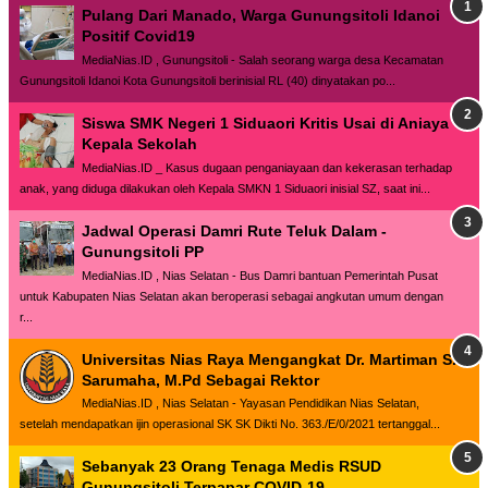
Pulang Dari Manado, Warga Gunungsitoli Idanoi
Positif Covid19
MediaNias.ID , Gunungsitoli - Salah seorang warga desa Kecamatan
Gunungsitoli Idanoi Kota Gunungsitoli berinisial RL (40) dinyatakan po...
Siswa SMK Negeri 1 Siduaori Kritis Usai di Aniaya
Kepala Sekolah
MediaNias.ID _ Kasus dugaan penganiayaan dan kekerasan terhadap
anak, yang diduga dilakukan oleh Kepala SMKN 1 Siduaori inisial SZ, saat ini...
Jadwal Operasi Damri Rute Teluk Dalam -
Gunungsitoli PP
MediaNias.ID , Nias Selatan - Bus Damri bantuan Pemerintah Pusat
untuk Kabupaten Nias Selatan akan beroperasi sebagai angkutan umum dengan
r...
Universitas Nias Raya Mengangkat Dr. Martiman S.
Sarumaha, M.Pd Sebagai Rektor
MediaNias.ID , Nias Selatan - Yayasan Pendidikan Nias Selatan,
setelah mendapatkan ijin operasional SK SK Dikti No. 363./E/0/2021 tertanggal...
Sebanyak 23 Orang Tenaga Medis RSUD
Gunungsitoli Terpapar COVID-19