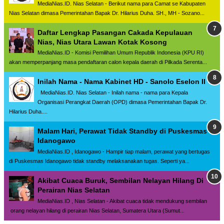
MediaNias.ID. Nias Selatan - Berikut nama para Camat se Kabupaten
Nias Selatan dimasa Pemerintahan Bapak Dr. Hilarius Duha. SH., MH - Sozano...
Daftar Lengkap Pasangan Cakada Kepulauan
Nias, Nias Utara Lawan Kotak Kosong
MediaNias.ID - Komisi Pemilihan Umum Republik Indonesia (KPU RI)
akan memperpanjang masa pendaftaran calon kepala daerah di Pilkada Serenta...
Inilah Nama - Nama Kabinet HD - Sanolo Eselon II
MediaNias.ID. Nias Selatan - Inilah nama - nama para Kepala
Organisasi Perangkat Daerah (OPD) dimasa Pemerintahan Bapak Dr.
Hilarius Duha....
Malam Hari, Perawat Tidak Standby di Puskesmas
Idanogawo
MediaNias.ID , Idanogawo - Hampir tiap malam, perawat yang bertugas
di Puskesmas Idanogawo tidak standby melaksanakan tugas. Seperti ya...
Akibat Cuaca Buruk, Sembilan Nelayan Hilang Di
Perairan Nias Selatan
MediaNias.ID , Nias Selatan - Akibat cuaca tidak mendukung sembilan
orang nelayan hilang di perairan Nias Selatan, Sumatera Utara (Sumut...