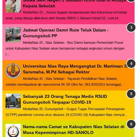
Kepala Sekolah
MediaNias.ID _ Kasus dugaan penganiayaan dan kekerasan terhadap
anak, yang diduga dilakukan oleh Kepala SMKN 1 Siduaori inisial SZ, saat ini...
Jadwal Operasi Damri Rute Teluk Dalam -
Gunungsitoli PP
MediaNias.ID , Nias Selatan - Bus Damri bantuan Pemerintah Pusat
untuk Kabupaten Nias Selatan akan beroperasi sebagai angkutan umum dengan
r...
Universitas Nias Raya Mengangkat Dr. Martiman S.
Sarumaha, M.Pd Sebagai Rektor
MediaNias.ID , Nias Selatan - Yayasan Pendidikan Nias Selatan,
setelah mendapatkan ijin operasional SK SK Dikti No. 363./E/0/2021 tertanggal...
Sebanyak 23 Orang Tenaga Medis RSUD
Gunungsitoli Terpapar COVID-19
MediaNias.ID, Gunungsitoli – Gugus Tugas Percepatan Penanganan
(GTPP) pandemic corona virus disases 19 (COVID-19) Kabupaten Nias menyat...
Nama-nama Camat se Kabupaten Nias Selatan di
Masa Kepemimpinan HD-SANOLO