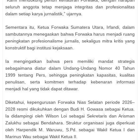
“Kami mendukung penuh kehadiran Forwaka, dengan harapan
seluruh anggota tetap menjaga integritas dan profesionalitas
dalam setiap karya jurnalistik,” ujarnya.
Sementara itu, Ketua Forwaka Sumatera Utara, Irfandi, dalam
sambutannya menegaskan bahwa Forwaka harus menjadi ruang
peningkatan profesionalisme jurnalis, sekaligus mitra kritis yang
konstruktif bagi institusi kejaksaan.
Ia mengingatkan bahwa pers memiliki mandat strategis
sebagaimana diatur dalam Undang-Undang Nomor 40 Tahun
1999 tentang Pers, sehingga peningkatan kapasitas, kualitas
penulisan, serta komitmen terhadap kebenaran informasi
menjadi hal yang tidak dapat ditawar.
Diketahui, kepengurusan Forwaka Nias Selatan periode 2026–
2028 resmi dikukuhkan dengan Budi H. Gowasa sebagai Ketua.
Ia didampingi oleh Wilson Loi sebagai Sekretaris dan Arisman
Zalukhu sebagai Bendahara. Struktur organisasi juga diperkuat
oleh Harpendik M. Waruwu, S.Pd. sebagai Wakil Ketua I dan
Marinus Wau sebagai Wakil Ketua II.