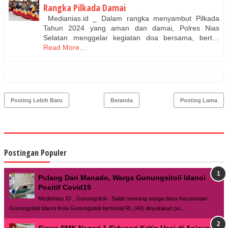
Rangka Pilkada Damai
Medianias.id _ Dalam rangka menyambut Pilkada
Tahun 2024 yang aman dan damai, Polres Nias
Selatan menggelar kegiatan doa bersama, bert…
Read More...
Posting Lebih Baru
Beranda
Posting Lama
Postingan Populer
Pulang Dari Manado, Warga Gunungsitoli Idanoi
Positif Covid19
MediaNias.ID , Gunungsitoli - Salah seorang warga desa Kecamatan
Gunungsitoli Idanoi Kota Gunungsitoli berinisial RL (40) dinyatakan po...
Siswa SMK Negeri 1 Siduaori Kritis Usai di Aniaya