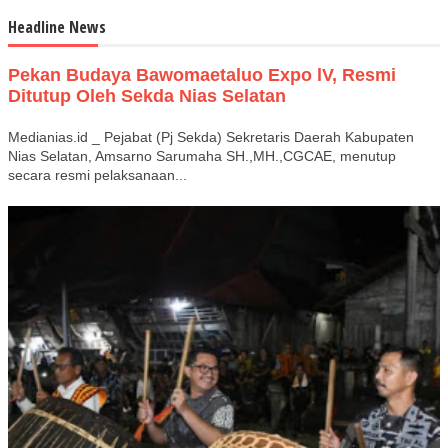
Headline News
Pekan Budaya Bawomaetaluo Expo lV, Resmi
Ditutup Oleh Sekda Nias Selatan
Medianias.id _ Pejabat (Pj Sekda) Sekretaris Daerah Kabupaten
Nias Selatan, Amsarno Sarumaha SH.,MH.,CGCAE, menutup
secara resmi pelaksanaan...