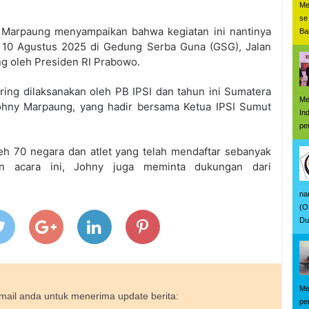
Me
se
y Marpaung menyampaikan bahwa kegiatan ini nantinya
Ba
 10 Agustus 2025 di Gedung Serba Guna (GSG), Jalan
ng oleh Presiden RI Prabowo.
ring dilaksanakan oleh PB IPSI dan tahun ini Sumatera
Me
ohny Marpaung, yang hadir bersama Ketua IPSI Sumut
In
pe
oleh 70 negara dan atlet yang telah mendaftar sebanyak
an acara ini, Johny juga meminta dukungan dari
na
(O
Du
Me
ail anda untuk menerima update berita:
pe