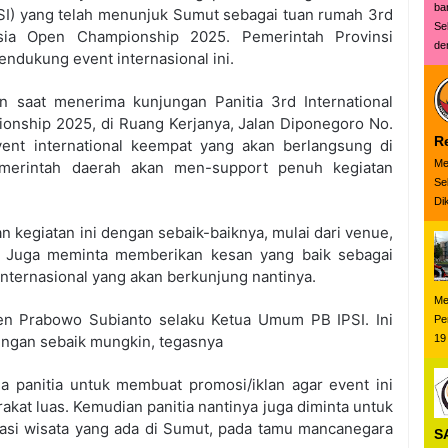
ba
PSI) yang telah menunjuk Sumut sebagai tuan rumah 3rd
Se
nesia Open Championship 2025. Pemerintah Provinsi
den
ndukung event internasional ini.
n saat menerima kunjungan Panitia 3rd International
onship 2025, di Ruang Kerjanya, Jalan Diponegoro No.
R
ent international keempat yang akan berlangsung di
Me
merintah daerah akan men-support penuh kegiatan
Se
Dik
kegiatan ini dengan sebaik-baiknya, mulai dari venue,
a. Juga meminta memberikan kesan yang baik sebagai
ternasional yang akan berkunjung nantinya.
Me
den Prabowo Subianto selaku Ketua Umum PB IPSI. Ini
Pe
19
engan sebaik mungkin, tegasnya
a panitia untuk membuat promosi/iklan agar event ini
akat luas. Kemudian panitia nantinya juga diminta untuk
si wisata yang ada di Sumut, pada tamu mancanegara
S