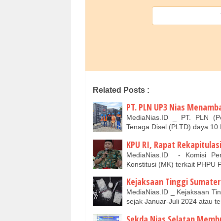
Related Posts :
PT. PLN UP3 Nias Menamb
MediaNias.ID _ PT. PLN (
Tenaga Disel (PLTD) daya 10 
KPU RI, Rapat Rekapitulasi
MediaNias.ID - Komisi Pe
Konstitusi (MK) terkait PHPU
Kejaksaan Tinggi Sumate
MediaNias.ID _ Kejaksaan Ti
sejak Januar-Juli 2024 atau te
Sekda Nias Selatan Membuk