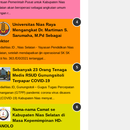
ntuan Pemerintah Pusat untuk Kabupaten Nias
latan akan beroperasi sebagai angkutan umum
gan r...
Universitas Nias Raya
Mengangkat Dr. Martiman S.
Sarumaha, M.Pd Sebagai
ektor
diaNias.ID , Nias Selatan - Yayasan Pendidikan Nias
latan, setelah mendapatkan ijin operasional SK SK
ti No. 363./E/0/2021 tertanggal...
Sebanyak 23 Orang Tenaga
Medis RSUD Gunungsitoli
Terpapar COVID-19
diaNias.ID, Gunungsitoli – Gugus Tugas Percepatan
nanganan (GTPP) pandemic corona virus disases
 (COVID-19) Kabupaten Nias menyat...
Nama-nama Camat se
Kabupaten Nias Selatan di
Masa Kepemimpinan HD-
ANOLO