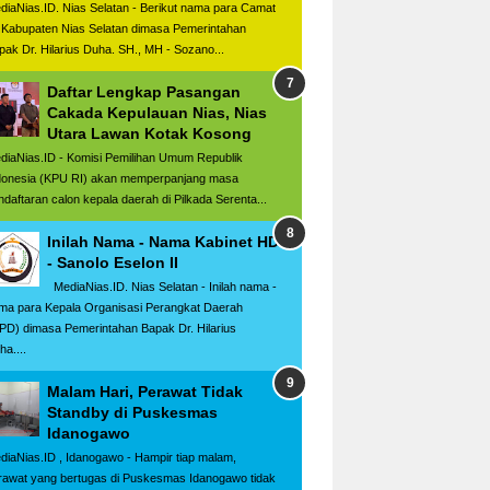
diaNias.ID. Nias Selatan - Berikut nama para Camat
 Kabupaten Nias Selatan dimasa Pemerintahan
pak Dr. Hilarius Duha. SH., MH - Sozano...
Daftar Lengkap Pasangan
Cakada Kepulauan Nias, Nias
Utara Lawan Kotak Kosong
diaNias.ID - Komisi Pemilihan Umum Republik
donesia (KPU RI) akan memperpanjang masa
ndaftaran calon kepala daerah di Pilkada Serenta...
Inilah Nama - Nama Kabinet HD
- Sanolo Eselon II
MediaNias.ID. Nias Selatan - Inilah nama -
ma para Kepala Organisasi Perangkat Daerah
PD) dimasa Pemerintahan Bapak Dr. Hilarius
ha....
Malam Hari, Perawat Tidak
Standby di Puskesmas
Idanogawo
diaNias.ID , Idanogawo - Hampir tiap malam,
rawat yang bertugas di Puskesmas Idanogawo tidak