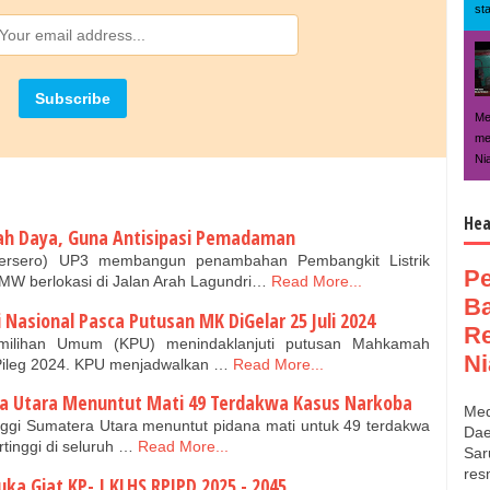
st
Me
me
Ni
Hea
ah Daya, Guna Antisipasi Pemadaman
Persero) UP3 membangun penambahan Pembangkit Listrik
P
MW berlokasi di Jalan Arah Lagundri…
Read More...
Ba
 Nasional Pasca Putusan MK DiGelar 25 Juli 2024
Re
milihan Umum (KPU) menindaklanjuti putusan Mahkamah
Ni
 Pileg 2024. KPU menjadwalkan …
Read More...
ra Utara Menuntut Mati 49 Terdakwa Kasus Narkoba
Med
nggi Sumatera Utara menuntut pidana mati untuk 49 terdakwa
Dae
rtinggi di seluruh …
Read More...
Sar
res
a Giat KP- I KLHS RPJPD 2025 - 2045