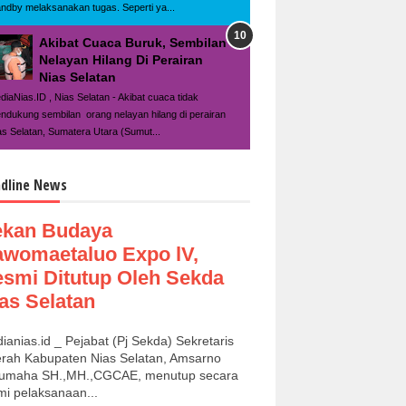
andby melaksanakan tugas. Seperti ya...
Akibat Cuaca Buruk, Sembilan
Nelayan Hilang Di Perairan
Nias Selatan
diaNias.ID , Nias Selatan - Akibat cuaca tidak
ndukung sembilan orang nelayan hilang di perairan
as Selatan, Sumatera Utara (Sumut...
dline News
ekan Budaya
womaetaluo Expo lV,
smi Ditutup Oleh Sekda
as Selatan
ianias.id _ Pejabat (Pj Sekda) Sekretaris
rah Kabupaten Nias Selatan, Amsarno
umaha SH.,MH.,CGCAE, menutup secara
mi pelaksanaan...