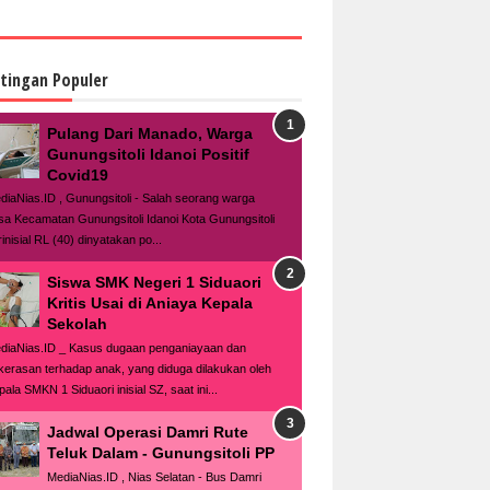
tingan Populer
Pulang Dari Manado, Warga
Gunungsitoli Idanoi Positif
Covid19
diaNias.ID , Gunungsitoli - Salah seorang warga
sa Kecamatan Gunungsitoli Idanoi Kota Gunungsitoli
inisial RL (40) dinyatakan po...
Siswa SMK Negeri 1 Siduaori
Kritis Usai di Aniaya Kepala
Sekolah
diaNias.ID _ Kasus dugaan penganiayaan dan
kerasan terhadap anak, yang diduga dilakukan oleh
ala SMKN 1 Siduaori inisial SZ, saat ini...
Jadwal Operasi Damri Rute
Teluk Dalam - Gunungsitoli PP
MediaNias.ID , Nias Selatan - Bus Damri