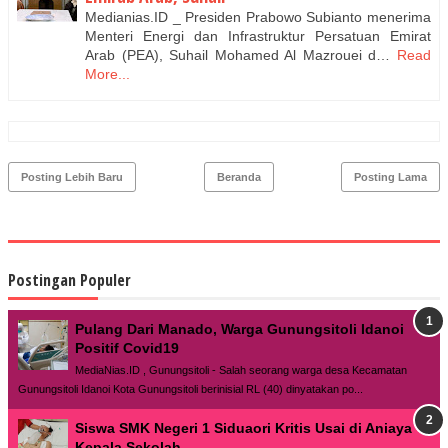
Medianias.ID _ Presiden Prabowo Subianto menerima
Menteri Energi dan Infrastruktur Persatuan Emirat
Arab (PEA), Suhail Mohamed Al Mazrouei d…
Read
More...
Posting Lebih Baru
Beranda
Posting Lama
Postingan Populer
Pulang Dari Manado, Warga Gunungsitoli Idanoi
Positif Covid19
MediaNias.ID , Gunungsitoli - Salah seorang warga desa Kecamatan
Gunungsitoli Idanoi Kota Gunungsitoli berinisial RL (40) dinyatakan po...
Siswa SMK Negeri 1 Siduaori Kritis Usai di Aniaya
Kepala Sekolah