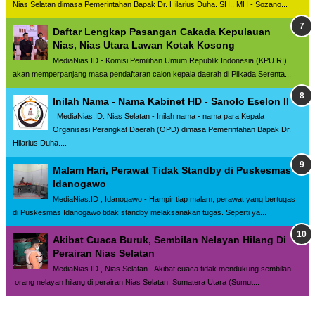
Nias Selatan dimasa Pemerintahan Bapak Dr. Hilarius Duha. SH., MH - Sozano...
Daftar Lengkap Pasangan Cakada Kepulauan
Nias, Nias Utara Lawan Kotak Kosong
MediaNias.ID - Komisi Pemilihan Umum Republik Indonesia (KPU RI)
akan memperpanjang masa pendaftaran calon kepala daerah di Pilkada Serenta...
Inilah Nama - Nama Kabinet HD - Sanolo Eselon II
MediaNias.ID. Nias Selatan - Inilah nama - nama para Kepala
Organisasi Perangkat Daerah (OPD) dimasa Pemerintahan Bapak Dr.
Hilarius Duha....
Malam Hari, Perawat Tidak Standby di Puskesmas
Idanogawo
MediaNias.ID , Idanogawo - Hampir tiap malam, perawat yang bertugas
di Puskesmas Idanogawo tidak standby melaksanakan tugas. Seperti ya...
Akibat Cuaca Buruk, Sembilan Nelayan Hilang Di
Perairan Nias Selatan
MediaNias.ID , Nias Selatan - Akibat cuaca tidak mendukung sembilan
orang nelayan hilang di perairan Nias Selatan, Sumatera Utara (Sumut...