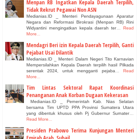
Menpan RB Ingatkan Kepala Daerah Terpilih,
Tidak Rekrut Pegawai Non ASN
Medianias.ID _ Menteri Pendayagunaan Aparatur
Negara dan Reformasi Birokrasi (Menpan RB) Rini
Widyantini mengingatkan kepala daerah ter…
Read
More...
Mendagri Beri izin Kepala Daerah Terpilih, Ganti
Pejabat Usai Dilantik
Medianias.ID _ Menteri Dalam Negeri Tito Karnavian
Mempersilahkan Kepala Daerah terpilih hasil Pilkada
serentak 2024, untuk mengganti pejaba…
Read
More...
Tim Lintas Sektoral Rapat Koordinasi
Penanganan Anak Korban Dugaan Kekerasan
Medianias.ID _ Pemerintah Kab. Nias Selatan
bersama Tim UPTD PPA Provinsi Sumatera Utara
yang dibentuk khusus oleh Pj Gubernur Sumater…
Read More...
Presiden Prabowo Terima Kunjungan Menteri
Emirab Arab, Suhail