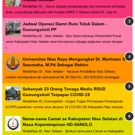
MediaNias.ID _ Kasus dugaan penganiayaan dan kekerasan terhadap
anak, yang diduga dilakukan oleh Kepala SMKN 1 Siduaori inisial SZ, saat ini...
Jadwal Operasi Damri Rute Teluk Dalam -
Gunungsitoli PP
MediaNias.ID , Nias Selatan - Bus Damri bantuan Pemerintah Pusat
untuk Kabupaten Nias Selatan akan beroperasi sebagai angkutan umum dengan
r...
Universitas Nias Raya Mengangkat Dr. Martiman S.
Sarumaha, M.Pd Sebagai Rektor
MediaNias.ID , Nias Selatan - Yayasan Pendidikan Nias Selatan,
setelah mendapatkan ijin operasional SK SK Dikti No. 363./E/0/2021 tertanggal...
Sebanyak 23 Orang Tenaga Medis RSUD
Gunungsitoli Terpapar COVID-19
MediaNias.ID, Gunungsitoli – Gugus Tugas Percepatan Penanganan
(GTPP) pandemic corona virus disases 19 (COVID-19) Kabupaten Nias menyat...
Nama-nama Camat se Kabupaten Nias Selatan di
Masa Kepemimpinan HD-SANOLO
MediaNias.ID. Nias Selatan - Berikut nama para Camat se Kabupaten