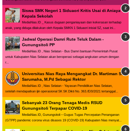
Siswa SMK Negeri 1 Siduaori Kritis Usai di Aniaya
Kepala Sekolah
MediaNias.ID _ Kasus dugaan penganiayaan dan kekerasan terhadap
anak, yang diduga dilakukan oleh Kepala SMKN 1 Siduaori inisial SZ, saat ini...
Jadwal Operasi Damri Rute Teluk Dalam -
Gunungsitoli PP
MediaNias.ID , Nias Selatan - Bus Damri bantuan Pemerintah Pusat
untuk Kabupaten Nias Selatan akan beroperasi sebagai angkutan umum dengan
r...
Universitas Nias Raya Mengangkat Dr. Martiman S.
Sarumaha, M.Pd Sebagai Rektor
MediaNias.ID , Nias Selatan - Yayasan Pendidikan Nias Selatan,
setelah mendapatkan ijin operasional SK SK Dikti No. 363./E/0/2021 tertanggal...
Sebanyak 23 Orang Tenaga Medis RSUD
Gunungsitoli Terpapar COVID-19
MediaNias.ID, Gunungsitoli – Gugus Tugas Percepatan Penanganan
(GTPP) pandemic corona virus disases 19 (COVID-19) Kabupaten Nias menyat...