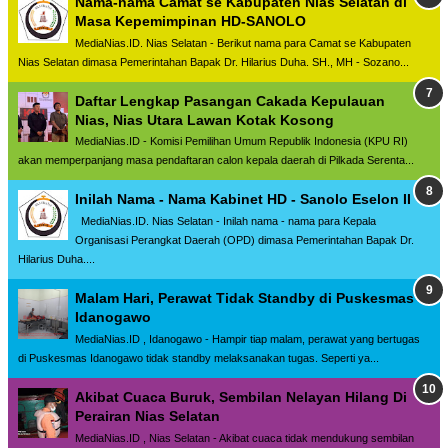
Nama-nama Camat se Kabupaten Nias Selatan di
Masa Kepemimpinan HD-SANOLO
MediaNias.ID. Nias Selatan - Berikut nama para Camat se Kabupaten
Nias Selatan dimasa Pemerintahan Bapak Dr. Hilarius Duha. SH., MH - Sozano...
Daftar Lengkap Pasangan Cakada Kepulauan
Nias, Nias Utara Lawan Kotak Kosong
MediaNias.ID - Komisi Pemilihan Umum Republik Indonesia (KPU RI)
akan memperpanjang masa pendaftaran calon kepala daerah di Pilkada Serenta...
Inilah Nama - Nama Kabinet HD - Sanolo Eselon II
MediaNias.ID. Nias Selatan - Inilah nama - nama para Kepala
Organisasi Perangkat Daerah (OPD) dimasa Pemerintahan Bapak Dr.
Hilarius Duha....
Malam Hari, Perawat Tidak Standby di Puskesmas
Idanogawo
MediaNias.ID , Idanogawo - Hampir tiap malam, perawat yang bertugas
di Puskesmas Idanogawo tidak standby melaksanakan tugas. Seperti ya...
Akibat Cuaca Buruk, Sembilan Nelayan Hilang Di
Perairan Nias Selatan
MediaNias.ID , Nias Selatan - Akibat cuaca tidak mendukung sembilan