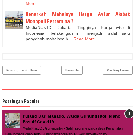
More...
Benarkah Mahalnya Harga Avtur Akibat
Monopoli Pertamina ?
MediaNias.ID - Jakarta : Tingginya Harga avtur di
Indonesia belakangan ini menjadi salah satu
penyebab mahalnya h…
Read More...
Posting Lebih Baru
Beranda
Posting Lama
Postingan Populer
Pulang Dari Manado, Warga Gunungsitoli Idanoi
Positif Covid19
MediaNias.ID , Gunungsitoli - Salah seorang warga desa Kecamatan
Gunungsitoli Idanoi Kota Gunungsitoli berinisial RL (40) dinyatakan po...