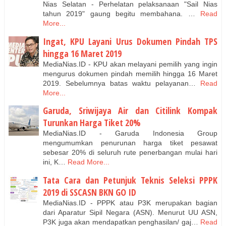
Nias Selatan - Perhelatan pelaksanaan "Sail Nias
tahun 2019" gaung begitu membahana. …
Read
More...
Ingat, KPU Layani Urus Dokumen Pindah TPS
hingga 16 Maret 2019
MediaNias.ID - KPU akan melayani pemilih yang ingin
mengurus dokumen pindah memilih hingga 16 Maret
2019. Sebelumnya batas waktu pelayanan…
Read
More...
Garuda, Sriwijaya Air dan Citilink Kompak
Turunkan Harga Tiket 20%
MediaNias.ID - Garuda Indonesia Group
mengumumkan penurunan harga tiket pesawat
sebesar 20% di seluruh rute penerbangan mulai hari
ini, K…
Read More...
Tata Cara dan Petunjuk Teknis Seleksi PPPK
2019 di SSCASN BKN GO ID
MediaNias.ID - PPPK atau P3K merupakan bagian
dari Aparatur Sipil Negara (ASN). Menurut UU ASN,
P3K juga akan mendapatkan penghasilan/ gaj…
Read